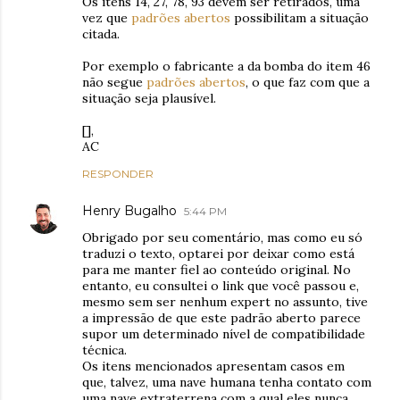
Os itens 14, 27, 78, 93 devem ser retirados, uma
vez que
padrões abertos
possibilitam a situação
citada.
Por exemplo o fabricante a da bomba do item 46
não segue
padrões abertos
, o que faz com que a
situação seja plausível.
[],
AC
RESPONDER
Henry Bugalho
5:44 PM
Obrigado por seu comentário, mas como eu só
traduzi o texto, optarei por deixar como está
para me manter fiel ao conteúdo original. No
entanto, eu consultei o link que você passou e,
mesmo sem ser nenhum expert no assunto, tive
a impressão de que este padrão aberto parece
supor um determinado nível de compatibilidade
técnica.
Os itens mencionados apresentam casos em
que, talvez, uma nave humana tenha contato com
uma nave extraterrena com a qual eles nunca