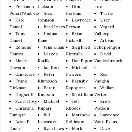
Fernando
Jackson
Don
iors
Peña D'Andrea
Alex
Perkins
Turtle
Kate
Johnson
Lawrence
User
Daniel
Brad Jones
Person
Vegard
Tony
Joshua
Brian
Valberg
Daniel
Kane
Pickrell
Art van
Edmond
Jens Kilian
Siegfried
Scheppingen
Dantes
Leszek
Pietralla
David
Martin
Karlik
Dan Piponi
Vandenbrouck
Dawson
Ian Kerr
Michael
e
dcnutcase
Peter
Powers
Rex
Frank
Klumbach
Barnaby
Vaughn
Diekman
Peter
Rapoport
William
Dogscoff
Knutsen
Scott Raun
Vetter
Scott Doty
Michael
Jeff
Brett
Christina
Kupari
Rhodes
Watson
Dunigan
Bill
Matthew
Lawrence
Brian P.
Lancaster
Robinson
Watt-Evans
Dunn
Ryan Laws
Mark
Dave