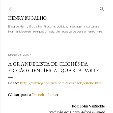
Pular para o conteúdo principal
HENRY BUGALHO
Blog de Henry Bugalho. Filosofia, política, linguagem, cultura e
humanidade em tempos difíceis. Um espaço de pensamento livre.
junho 03, 2007
A GRANDE LISTA DE CLICHÉS DA
FICÇÃO CIENTÍFICA - QUARTA PARTE
Fonte:
http://www.geocities.com/evilsnack/cliche.htm
(Voltar para a
Terceira Parte
)
Por: John VanSickle
Tradução de: Henry Alfred Bugalho