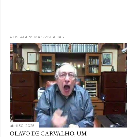
o
m
e
n
t
POSTAGENS MAIS VISITADAS
á
r
i
o
abril 30, 2025
OLAVO DE CARVALHO, UM