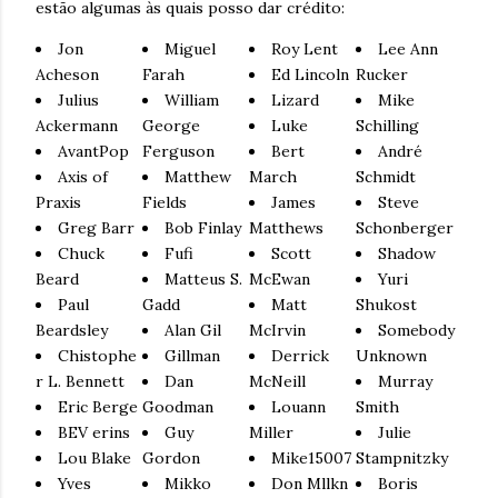
estão algumas às quais posso dar crédito:
Jon
Miguel
Roy Lent
Lee Ann
Acheson
Farah
Ed Lincoln
Rucker
Julius
William
Lizard
Mike
Ackermann
George
Luke
Schilling
AvantPop
Ferguson
Bert
André
Axis of
Matthew
March
Schmidt
Praxis
Fields
James
Steve
Greg Barr
Bob Finlay
Matthews
Schonberger
Chuck
Fufi
Scott
Shadow
Beard
Matteus S.
McEwan
Yuri
Paul
Gadd
Matt
Shukost
Beardsley
Alan Gil
McIrvin
Somebody
Chistophe
Gillman
Derrick
Unknown
r L. Bennett
Dan
McNeill
Murray
Eric Berge
Goodman
Louann
Smith
BEV erins
Guy
Miller
Julie
Lou Blake
Gordon
Mike15007
Stampnitzky
Yves
Mikko
Don Mllkn
Boris