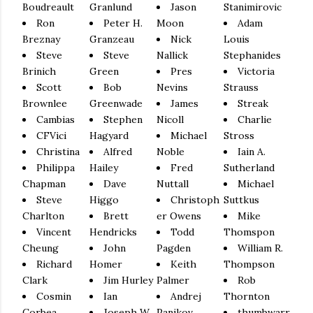
Boudreault
Granlund
Jason
Stanimirovic
Ron
Peter H.
Moon
Adam
Breznay
Granzeau
Nick
Louis
Steve
Steve
Nallick
Stephanides
Brinich
Green
Pres
Victoria
Scott
Bob
Nevins
Strauss
Brownlee
Greenwade
James
Streak
Cambias
Stephen
Nicoll
Charlie
CFVici
Hagyard
Michael
Stross
Christina
Alfred
Noble
Iain A.
Philippa
Hailey
Fred
Sutherland
Chapman
Dave
Nuttall
Michael
Steve
Higgo
Christoph
Suttkus
Charlton
Brett
er Owens
Mike
Vincent
Hendricks
Todd
Thomspon
Cheung
John
Pagden
William R.
Richard
Homer
Keith
Thompson
Clark
Jim Hurley
Palmer
Rob
Cosmin
Ian
Andrej
Thornton
Corbea
Joseph W.
Panjkov
thumbwarr