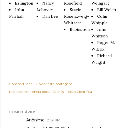
Eslington
Nancy
Rosefield
Weingart
John
Lebovitz
Stacie
Bill Welch
Fairhall
Dan Lee
Rosenzweig-
Colin
Whitacre
Whipple
Rubinstein
John
Whitson
Roger M.
Wilcox
Richard
Wright
Compartilhar
Enviar esta postagem
Marcadores:
ciência boçal
Clichés
Ficção Científica
COMENTÁRIOS
Anônimo
2:39 PM