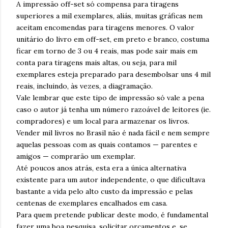
A impressão off-set só compensa para tiragens
superiores a mil exemplares, aliás, muitas gráficas nem
aceitam encomendas para tiragens menores. O valor
unitário do livro em off-set, em preto e branco, costuma
ficar em torno de 3 ou 4 reais, mas pode sair mais em
conta para tiragens mais altas, ou seja, para mil
exemplares esteja preparado para desembolsar uns 4 mil
reais, incluindo, às vezes, a diagramação.
Vale lembrar que este tipo de impressão só vale a pena
caso o autor já tenha um número razoável de leitores (ie.
compradores) e um local para armazenar os livros.
Vender mil livros no Brasil não é nada fácil e nem sempre
aquelas pessoas com as quais contamos — parentes e
amigos — comprarão um exemplar.
Até poucos anos atrás, esta era a única alternativa
existente para um autor independente, o que dificultava
bastante a vida pelo alto custo da impressão e pelas
centenas de exemplares encalhados em casa.
Para quem pretende publicar deste modo, é fundamental
fazer uma boa pesquisa, solicitar orçamentos e, se