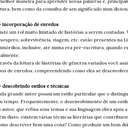
melhor maneira para aprender novas palavras e, principal
itura, bem como da consulta de seu significado num dicion
- incorporação de enredos
iste um rol muito limitado de histórias a serem contadas. 
sespero, sobrevivência, viagem, etc. estão presentes na L
imórdios, inclusive, até numa era pré-escritura, quando e
almente.
ravés da leitura de histórias de gêneros variados você ass
pos de enredos, compreendendo como eles se desenvolve
- descobrindo estilos e técnicas
da grande autor possui um estilo particular que o disting
u tempo. Frequentemente, o desenvolvimento de um estil
 autor, que refina seus temas e sua linguagem obra após a
ém disto, existem várias técnicas literárias que contribuem
omo descrever bem uma cena? Como produzir um bom diá