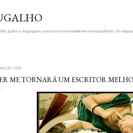
Pular para o conteúdo principal
BUGALHO
sofia, política, linguagem, cultura e humanidade em tempos difíceis. Um esp
eiro 29, 2013
ER ME TORNARÁ UM ESCRITOR MELHO