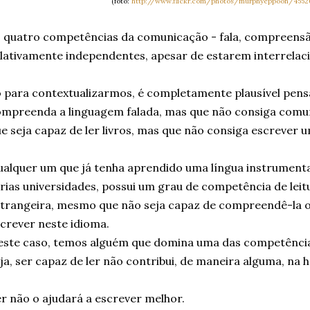
(foto:
http://www.flickr.com/photos/murphyeppoon/4552
 quatro competências da comunicação - fala, compreensão,
lativamente independentes, apesar de estarem interrelac
 para contextualizarmos, é completamente plausível pen
mpreenda a linguagem falada, mas que não consiga comu
e seja capaz de ler livros, mas que não consiga escrever u
alquer um que já tenha aprendido uma língua instrumental
rias universidades, possui um grau de competência de leit
trangeira, mesmo que não seja capaz de compreendê-la or
crever neste idioma.
ste caso, temos alguém que domina uma das competência
ja, ser capaz de ler não contribui, de maneira alguma, na h
r não o ajudará a escrever melhor.