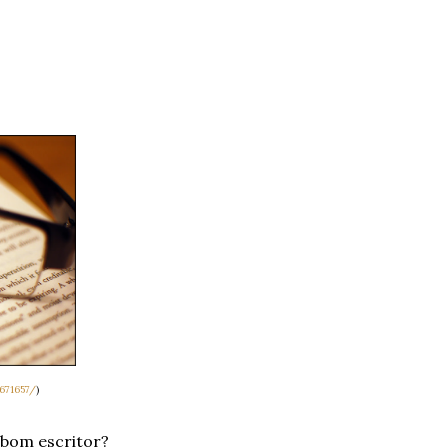
671657/
)
 bom escritor?