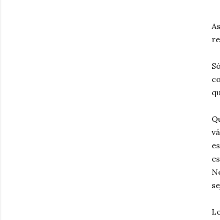
As
re
Só
co
qu
Qu
vá
es
es
Ne
se
Le