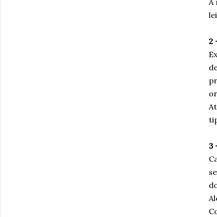
A 
le
2 
Ex
de
pr
or
At
ti
3 
Ca
se
do
Al
C