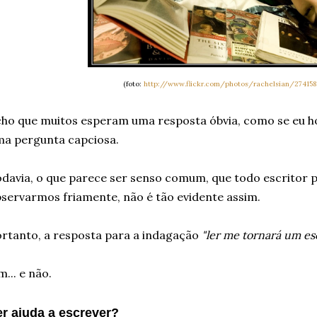
(foto:
http://www.flickr.com/photos/rachelsian/27415
ho que muitos esperam uma resposta óbvia, como se eu h
a pergunta capciosa.
davia, o que parece ser senso comum, que todo escritor pr
servarmos friamente, não é tão evidente assim.
rtanto, a resposta para a indagação
"ler me tornará um es
m... e não.
er ajuda a escrever?