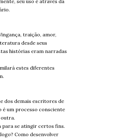
mente, seu uso é através da
ário.
Vingança, traição, amor,
iteratura desde seus
stas histórias eram narradas
imilará estes diferentes
m.
ue dos demais escritores de
o é um processo consciente
 outra.
 para se atingir certos fins.
logo? Como desenvolver