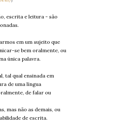
647815/
)
 escrita e leitura - são
ionadas.
sarmos em um sujeito que
nicar-se bem oralmente, ou
ma única palavra.
, tal qual ensinada em
ura de uma língua
almente, de falar ou
s, mas não as demais, ou
abilidade de escrita.