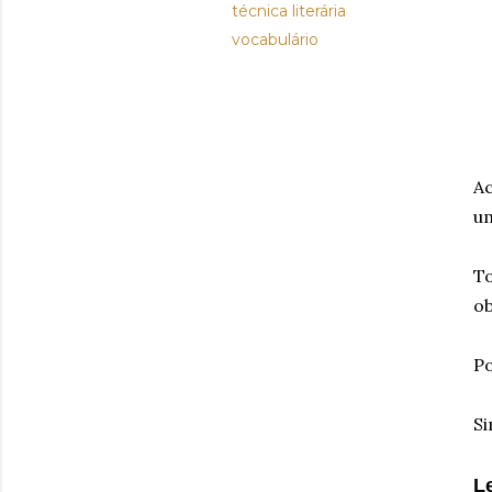
técnica literária
vocabulário
Ac
um
To
ob
Po
Si
L