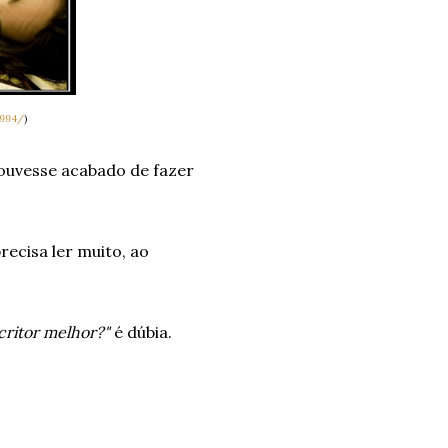
8994/
)
ouvesse acabado de fazer
ecisa ler muito, ao
critor melhor?"
é dúbia.