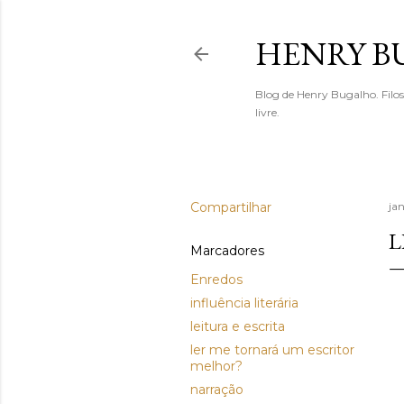
HENRY 
Blog de Henry Bugalho. Filo
livre.
Compartilhar
jan
L
Marcadores
Enredos
influência literária
leitura e escrita
ler me tornará um escritor
melhor?
narração