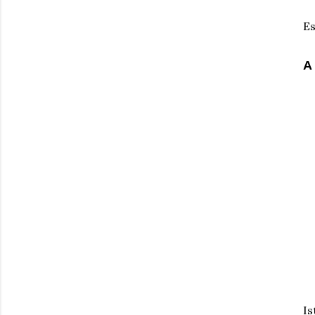
Es
A 
Is