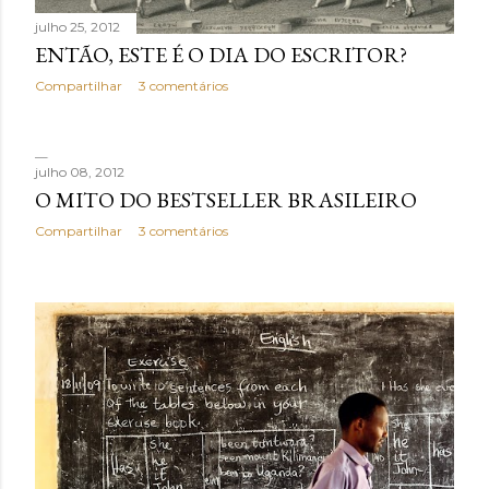
g
julho 25, 2012
e
ENTÃO, ESTE É O DIA DO ESCRITOR?
n
Compartilhar
3 comentários
s
julho 08, 2012
O MITO DO BESTSELLER BRASILEIRO
Compartilhar
3 comentários