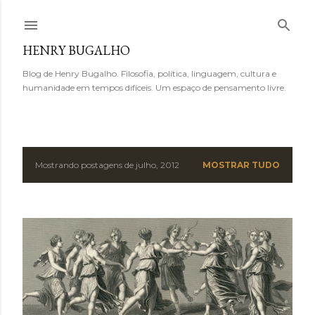
Pular para o conteúdo principal
HENRY BUGALHO
Blog de Henry Bugalho. Filosofia, política, linguagem, cultura e
humanidade em tempos difíceis. Um espaço de pensamento livre.
Mostrando postagens de julho, 2012
MOSTRAR TUDO
P
o
s
t
a