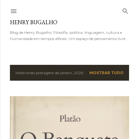
Pular para o conteúdo principal
HENRY BUGALHO
Blog de Henry Bugalho. Filosofia, política, linguagem, cultura e
humanidade em tempos difíceis. Um espaço de pensamento livre.
Mostrando postagens de janeiro, 2026
MOSTRAR TUDO
P
o
s
t
a