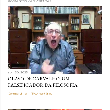
POSTAGENS MAIS VISITADAS
á
r
i
o
abril 30, 2025
OLAVO DE CARVALHO, UM
FALSIFICADOR DA FILOSOFIA
Compartilhar
15 comentários