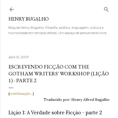
Pular para o conteúdo principal
HENRY BUGALHO
Blog de Henry Bugalho. Filosofia, política, linguagem, cultura e
humanidade em tempos difíceis. Um espaço de pensamento livre.
abril 12, 2007
ESCREVENDO FICÇÃO COM THE
GOTHAM WRITERS' WORKSHOP (LIÇÃO
1) - PARTE 2
(
continuação...
)
Traduzido por: Henry Alfred Bugalho
Lição 1: A Verdade sobre Ficção - parte 2