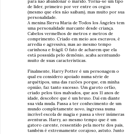
para não abandonar o marido. Torna-se um tipo
de líder, primeiro por ver entre os cegos
(mesmo que eles não saibam), mas muito por sua
personalidade.
A menina Sierva Maria de Todos los Ángeles tem
uma personalidade marcante desde criança.
Cabelos vermelhos de metros e metros de
comprimento. Criado em meio aos escravos, é
arredia e agressiva, mas ao mesmo tempo
carinhosa e frágil. O fato de acharem que ela
está possuída pelo demônio, acaba acentuando
muito de suas características.
Finalmente, Harry Potter é um personagem o
qual eu considero apoiado numa série de
arquétipos, uma das razões porque, em minha
opnião, faz tanto sucesso. Um garoto orfão,
criado pelos tios malvados, que aos 11 anos de
idade, descobre que é um bruxo. Daí em diante
sua vida muda. Passa a ter conhecimento de um
mundo completamente novo, ingressa numa
incrível escola de magia e passa a viver inúmeras
aventuras. Harry, ao mesmo tempo que é um
gatoro carente, ressentido pela morte dos pais,
também é extremamente corajoso, astuto. Junto