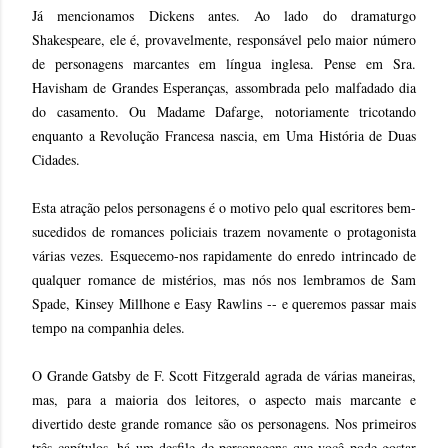
Já mencionamos Dickens antes. Ao lado do dramaturgo
Shakespeare, ele é, provavelmente, responsável pelo maior número
de personagens marcantes em língua inglesa. Pense em Sra.
Havisham de Grandes Esperanças, assombrada pelo malfadado dia
do casamento. Ou Madame Dafarge, notoriamente tricotando
enquanto a Revolução Francesa nascia, em Uma História de Duas
Cidades.
Esta atração pelos personagens é o motivo pelo qual escritores bem-
sucedidos de romances policiais trazem novamente o protagonista
várias vezes. Esquecemo-nos rapidamente do enredo intrincado de
qualquer romance de mistérios, mas nós nos lembramos de Sam
Spade, Kinsey Millhone e Easy Rawlins -- e queremos passar mais
tempo na companhia deles.
O Grande Gatsby de F. Scott Fitzgerald agrada de várias maneiras,
mas, para a maioria dos leitores, o aspecto mais marcante e
divertido deste grande romance são os personagens. Nos primeiros
três capítulos, há um desfile de personagens que você pode gostar