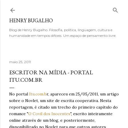
Pular para o conteúdo principal
HENRY BUGALHO
Blog de Henry Bugalho. Filosofia, política, linguagem, cultura e
humanidade em tempos difíceis. Um espaço de pensamento livre.
maio 25, 2011
ESCRITOR NA MÍDIA - PORTAL
ITU.COM.BR
No portal
Itu.com.b
r, apareceu em 25/05/2011, um artigo
sobre o Novlet, um site de escrita cooperativa. Nesta
reportagem, é citado um trecho do primeiro capítulo do
romance "
O Covil dos Inocentes
", escrito inteiramente
online através de um blog, e posteriormente,
disponibilizado no Novlet para que outros autores