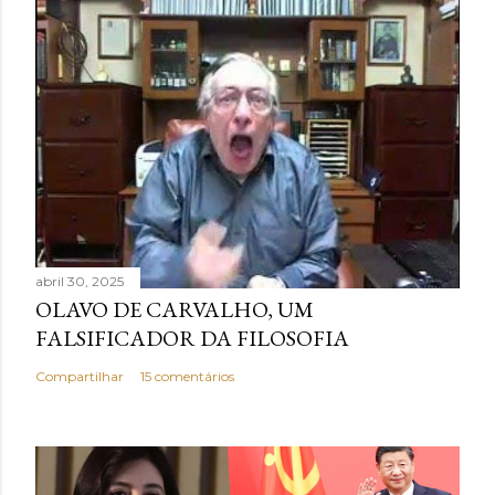
i
o
abril 30, 2025
OLAVO DE CARVALHO, UM
FALSIFICADOR DA FILOSOFIA
Compartilhar
15 comentários