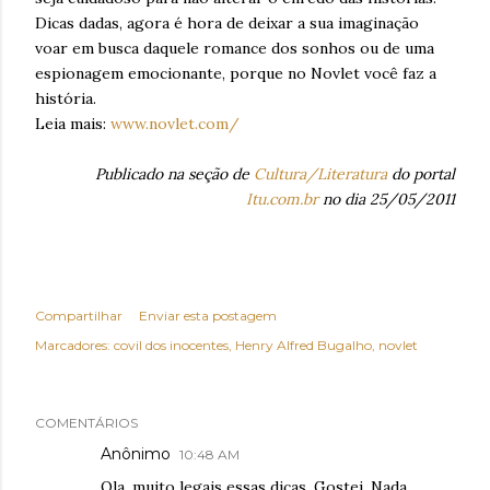
Dicas dadas, agora é hora de deixar a sua imaginação
voar em busca daquele romance dos sonhos ou de uma
espionagem emocionante, porque no Novlet você faz a
história.
Leia mais:
www.novlet.com/
Publicado na seção de
Cultura/Literatura
do portal
Itu.com.br
no dia 25/05/2011
Compartilhar
Enviar esta postagem
Marcadores:
covil dos inocentes
Henry Alfred Bugalho
novlet
COMENTÁRIOS
Anônimo
10:48 AM
Ola, muito legais essas dicas. Gostei. Nada