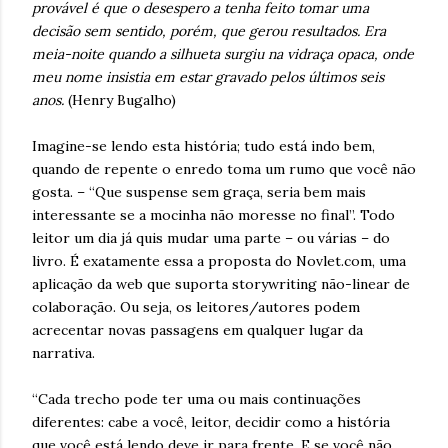
provável é que o desespero a tenha feito tomar uma
decisão sem sentido, porém, que gerou resultados. Era
meia-noite quando a silhueta surgiu na vidraça opaca, onde
meu nome insistia em estar gravado pelos últimos seis
anos.
(Henry Bugalho)
Imagine-se lendo esta história; tudo está indo bem,
quando de repente o enredo toma um rumo que você não
gosta. – “Que suspense sem graça, seria bem mais
interessante se a mocinha não moresse no final”. Todo
leitor um dia já quis mudar uma parte – ou várias – do
livro. É exatamente essa a proposta do Novlet.com, uma
aplicação da web que suporta storywriting não-linear de
colaboração. Ou seja, os leitores/autores podem
acrecentar novas passagens em qualquer lugar da
narrativa.
“Cada trecho pode ter uma ou mais continuações
diferentes: cabe a você, leitor, decidir como a história
que você está lendo deve ir para frente. E se você não