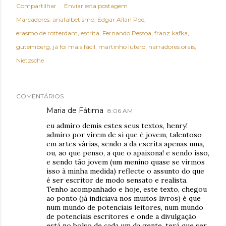
Compartilhar
Enviar esta postagem
Marcadores:
anafalbetismo
Edgar Allan Poe
erasmo de rotterdam
escrita
Fernando Pessoa
franz kafka
gutemberg
já foi mais fácil
martinho lutero
narradores orais
Nietzsche
COMENTÁRIOS
Maria de Fátima
8:06 AM
eu admiro demis estes seus textos, henry!
admiro por virem de si que é jovem, talentoso
em artes várias, sendo a da escrita apenas uma,
ou, ao que penso, a que o apaixona! e sendo isso,
e sendo tão jovem (um menino quase se virmos
isso à minha medida) reflecte o assunto do que
é ser escritor de modo sensato e realista.
Tenho acompanhado e hoje, este texto, chegou
ao ponto (já indiciava nos muitos livros) é que
num mundo de potenciais leitores, num mundo
de potenciais escritores e onde a divulgação
está no bolso de cada um da gente, terá que ser