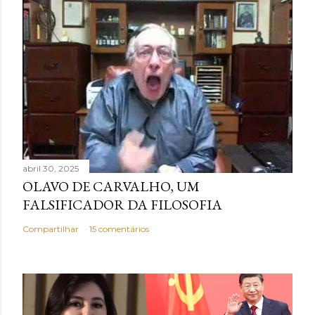
i
o
abril 30, 2025
OLAVO DE CARVALHO, UM
FALSIFICADOR DA FILOSOFIA
Compartilhar
15 comentários