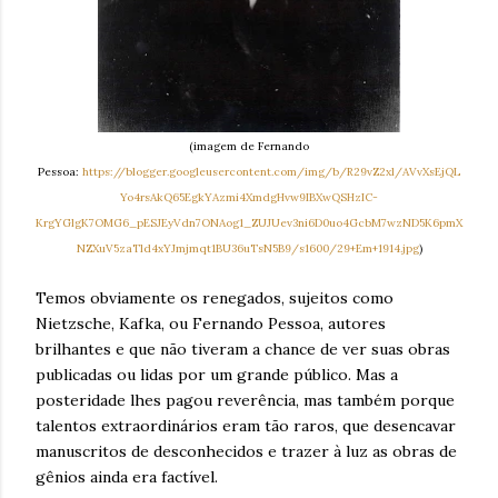
(imagem de Fernando
Pessoa:
https://blogger.googleusercontent.com/img/b/R29vZ2xl/AVvXsEjQL
Yo4rsAkQ65EgkYAzmi4XmdgHvw9IBXwQSHzIC-
KrgYGlgK7OMG6_pESJEyVdn7ONAog1_ZUJUev3ni6D0uo4GcbM7wzND5K6pmX
NZXuV5zaTld4xYJmjmqt1BU36uTsN5B9/s1600/29+Em+1914.jpg
)
Temos obviamente os renegados, sujeitos como
Nietzsche, Kafka, ou Fernando Pessoa, autores
brilhantes e que não tiveram a chance de ver suas obras
publicadas ou lidas por um grande público. Mas a
posteridade lhes pagou reverência, mas também porque
talentos extraordinários eram tão raros, que desencavar
manuscritos de desconhecidos e trazer à luz as obras de
gênios ainda era factível.