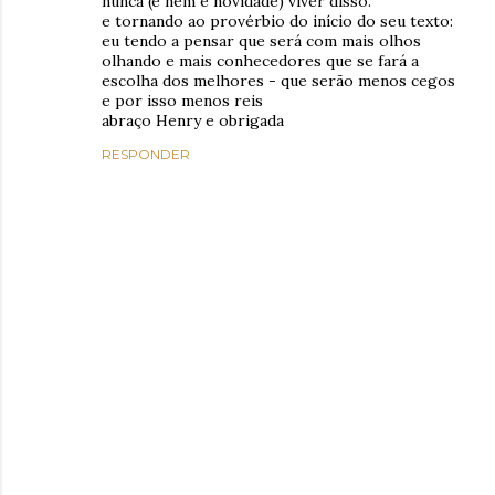
nunca (e nem é novidade) viver disso.
e tornando ao provérbio do início do seu texto:
eu tendo a pensar que será com mais olhos
olhando e mais conhecedores que se fará a
escolha dos melhores - que serão menos cegos
e por isso menos reis
abraço Henry e obrigada
RESPONDER