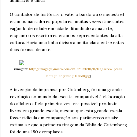
admirável e única.
O contador de histórias, o vate, o bardo ou o menestrel
eram os narradores populares, muitas vezes itinerantes,
vagando de cidade em cidade difundindo a sua arte,
enquanto os escritores eram os representantes da alta
cultura. Havia uma linha divisora muito clara entre estas
duas formas de arte.
(imagem:
http://image.yaymicro.com/rz_1210x1210/0/80f/screw-press-
vintage-engraving-80f6d8.jpg
)
A invenção da imprensa por Gutenberg foi uma grande
revolução no mundo da escrita, comparável à elaboração
do alfabeto. Pela primeira vez, era possível produzir
livros em grande escala, mesmo que esta grande escala
fosse ridícula em comparação aos parâmetros atuais:
estima-se que a primeira tiragem da Bíblia de Gutemberg
foi de uns 180 exemplares.