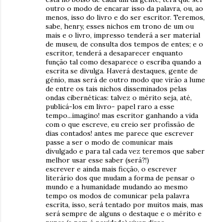
outro o modo de encarar isso da palavra, ou, ao
menos, isso do livro e do ser escritor. Teremos,
sabe, henry, esses nichos em trono de um ou
mais e o livro, impresso tenderá a ser material
de museu, de consulta dos tempos de entes; e o
escritor, tenderá a desaparecer enquanto
função tal como desaparece o escriba quando a
escrita se divulga. Haverá destaques, gente de
génio, mas será de outro modo que virão a lume
de entre os tais nichos disseminados pelas
ondas cibernéticas: talvez o mérito seja, até,
publicá-los em livro- papel raro a esse
tempo...imagino! mas escritor ganhando a vida
com o que escreve, eu creio ser profissão de
dias contados! antes me parece que escrever
passe a ser o modo de comunicar mais
divulgado e para tal cada vez teremos que saber
melhor usar esse saber (será?!)
escrever e ainda mais ficção, o escrever
literário dos que mudam a forma de pensar o
mundo e a humanidade mudando ao mesmo
tempo os modos de comunicar pela palavra
escrita, isso, será tentado por muitos mais, mas
será sempre de alguns o destaque e o mérito e