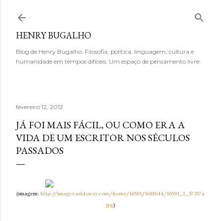
Pular para o conteúdo principal
HENRY BUGALHO
Blog de Henry Bugalho. Filosofia, política, linguagem, cultura e
humanidade em tempos difíceis. Um espaço de pensamento livre.
fevereiro 12, 2012
JÁ FOI MAIS FÁCIL, OU COMO ERA A
VIDA DE UM ESCRITOR NOS SÉCULOS
PASSADOS
(imagem:
http://images.addoway.com/items/16591/1681644/16591_2_57357a.
jpg
)